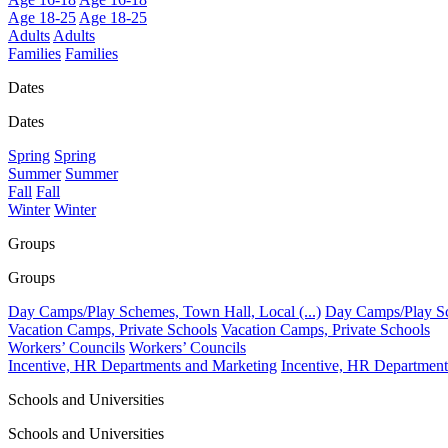
Age 18-25
Age 18-25
Adults
Adults
Families
Families
Dates
Dates
Spring
Spring
Summer
Summer
Fall
Fall
Winter
Winter
Groups
Groups
Day Camps/Play Schemes, Town Hall, Local (...)
Day Camps/Play Sch
Vacation Camps, Private Schools
Vacation Camps, Private Schools
Workers’ Councils
Workers’ Councils
Incentive, HR Departments and Marketing
Incentive, HR Department
Schools and Universities
Schools and Universities