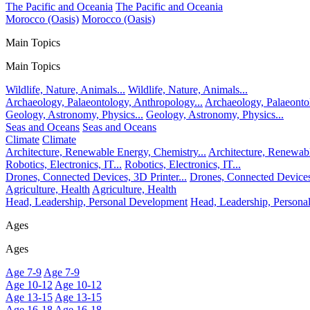
The Pacific and Oceania
The Pacific and Oceania
Morocco (Oasis)
Morocco (Oasis)
Main Topics
Main Topics
Wildlife, Nature, Animals...
Wildlife, Nature, Animals...
Archaeology, Palaeontology, Anthropology...
Archaeology, Palaeonto
Geology, Astronomy, Physics...
Geology, Astronomy, Physics...
Seas and Oceans
Seas and Oceans
Climate
Climate
Architecture, Renewable Energy, Chemistry...
Architecture, Renewabl
Robotics, Electronics, IT...
Robotics, Electronics, IT...
Drones, Connected Devices, 3D Printer...
Drones, Connected Devices,
Agriculture, Health
Agriculture, Health
Head, Leadership, Personal Development
Head, Leadership, Person
Ages
Ages
Age 7-9
Age 7-9
Age 10-12
Age 10-12
Age 13-15
Age 13-15
Age 16-18
Age 16-18