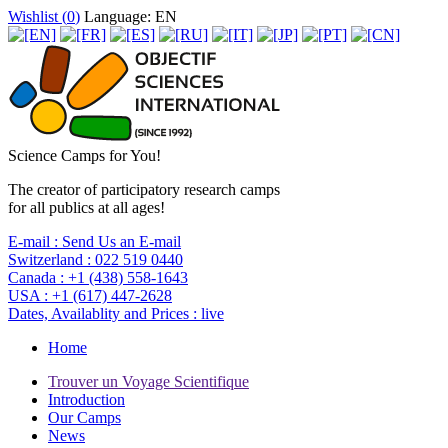
Wishlist (
0
)
Language: EN
Science Camps for You!
The creator of participatory research camps
for all publics at all ages!
E-mail :
Send Us an E-mail
Switzerland :
022 519 0440
Canada :
+1 (438) 558-1643
USA :
+1 (617) 447-2628
Dates, Availablity and Prices :
live
Home
Trouver un Voyage Scientifique
Introduction
Our Camps
News