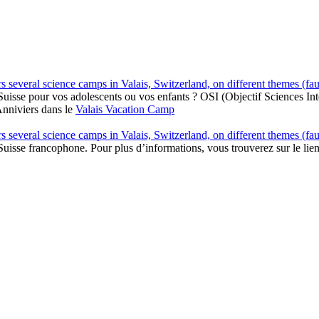
 several science camps in Valais, Switzerland, on different themes (faun
Suisse pour vos adolescents ou vos enfants ? OSI (Objectif Sciences Int
Anniviers dans le
Valais
Vacation Camp
 several science camps in Valais, Switzerland, on different themes (faun
Suisse francophone. Pour plus d’informations, vous trouverez sur le lien