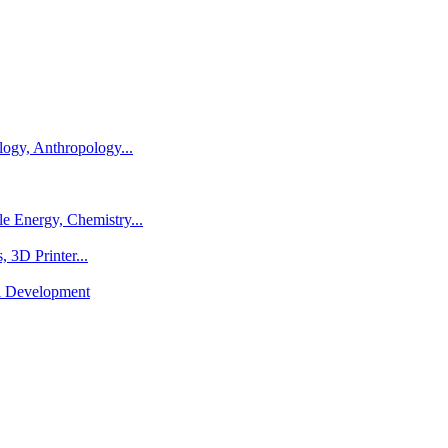
logy, Anthropology...
e Energy, Chemistry...
 3D Printer...
al Development