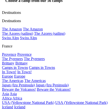
Choose a camp from our
56
camps
Destinations
Destinations
The Amazon
The Amazon
The Azores (sailing)
The Azores (sailing)
Swiss Alps
Swiss Alps
France
Provence
Provence
The Pyrenees
The Pyrenees
Brittany
Brittany
Camps in Towns
Camps in Towns
In Town!
In Town!
Europe
Europe
The Americas
The Americas
Japan (Izu Peninsula)
Japan (Izu Peninsula)
Beware the Volcanos!
Beware the Volcanos!
Asia
Asia
Africa
Africa
USA (Yellowstone National Park)
USA (Yellowstone National Park)
Iceland
Iceland